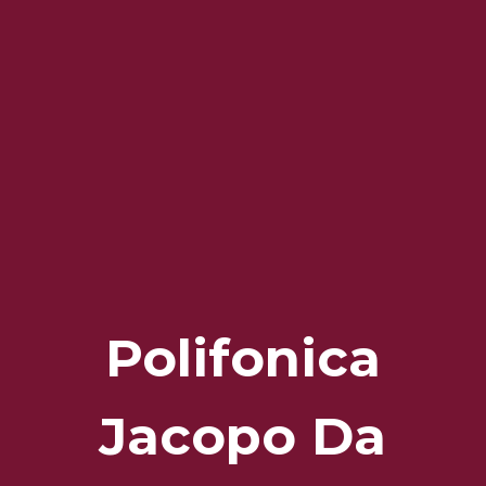
Polifonica
Jacopo Da